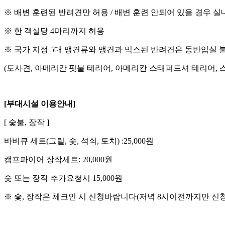
※ 배변 훈련된 반려견만 허용 / 배변 훈련 안되어 있을 경우 
※ 한 객실당 4마리까지 허용
※ 국가 지정 5대 맹견류와 맹견과 믹스된 반려견은 동반입실 
(도사견, 아메리칸 핏불 테리어, 아메리칸 스태퍼드셔 테리어
[부대시설 이용안내]
[ 숯불, 장작 ]
바비큐 세트(그릴, 숯, 석쇠, 토치) :25,000원
캠프파이어 장작세트: 20,000원
숯 또는 장작 추가요청시 15,000원
※ 숯, 장작은 체크인 시 신청바랍니다(저녁 8시이전까지만 신청