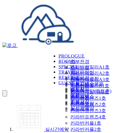
PROLOGUE
ROOMS
외부전경
SPECIAL
카라반패밀리A1호
오시는길
TRAVEL
캠프파이어
카라반패밀리A2호
RESERVE
미리보기
개별바베큐장
카라반패밀리A3호
GUEST
이용안내
아침고요수목원
구름산카페
카라반패밀리B1호
공지사항
배치도
남이섬
천국의계단(포토존)
카라반패밀리B2호
리뷰
예약안내
쁘띠프랑스
잔디정원
카라반프렌즈1호
환불규정
자라섬
천연수영장
카라반프렌즈2호
실시간예약
녹수계곡
카라반프렌즈3호
카라반프렌즈4호
카라반커플1호
카라반커플2호
실시간예약